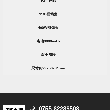
4G全网通
110°视场角
400W摄像头
电池3000mAh
双麦降噪
尺寸约93×56×34mm
0755-82289508