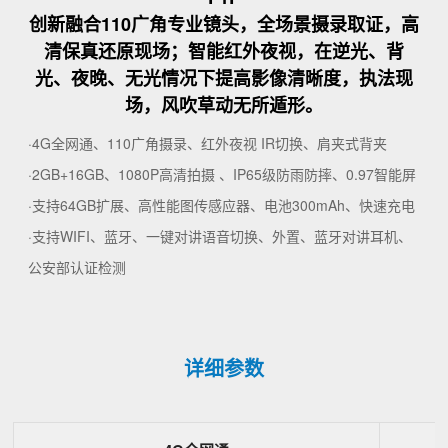
创新融合110广角专业镜头，全场景摄录取证，高
清保真还原现场；智能红外夜视，在逆光、背
光、夜晚、无光情况下提高影像清晰度，执法现
场，风吹草动无所遁形。
·4G全网通、110广角摄录、红外夜视 IR切换、肩夹式背夹
·2GB+16GB、1080P高清拍摄 、IP65级防雨防摔、0.97智能屏
·支持64GB扩展、高性能图传感应器、电池300mAh、快速充电
·支持WIFI、蓝牙、一键对讲语音切换、外置、蓝牙对讲耳机、
公安部认证检测
详细参数