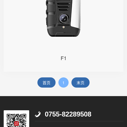
F1
首页
1
末页
0755-82289508