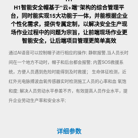
H1智能安全帽基于“云+端”架构的综合管理平
台，同时能实现15大功能于一体，并能根据企业
个性化需求，提供专属定制，以解决安全生产现
场作业过程中的问题为宗旨，让前端现场作业更
智能安全，让后端项目管理更简单高效
通过AI语音可以控制帽子进行相应的操作; 静默报警,当人员长时
间在一个地方不动时，帽子和后台都会报警; 内置SOS救援系
统，方便人员遇到危险时能得到及时救援； 生命体征检测，近
红外光电脉搏波血氧传感器实时检测施工人员的心率和血 氧饱
和度; 解决人员劳动水平参差不齐，有效提高人员作业水平，提
升企业劳动生产率和安全水平;
详细参数